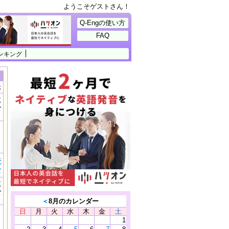
ようこそゲストさん！
Q-Engの使い方
FAQ
ンキング
示
に
公
）
読
む
に
公
）
＜
8月のカレンダー
日
月
火
水
木
金
土
1