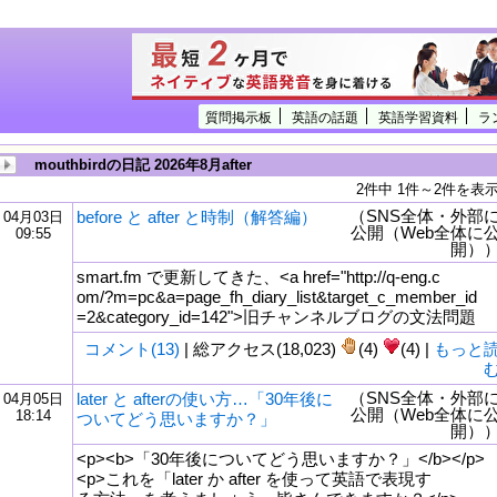
質問掲示板
英語の話題
英語学習資料
ラ
mouthbirdの日記 2026年8月after
2件中 1件～2件を表
（SNS全体・外部
before と after と時制（解答編）
04月03日
公開（Web全体に
09:55
開）
smart.fm で更新してきた、<a href="http://q-eng.c
om/?m=pc&a=page_fh_diary_list&target_c_member_id
=2&category_id=142">旧チャンネルブログの文法問題
コメント(13)
| 総アクセス(18,023)
(4)
(4) |
もっと
（SNS全体・外部
later と afterの使い方…「30年後に
04月05日
tml
公開（Web全体に
18:14
ついてどう思いますか？」
開）
<p><b>「30年後についてどう思いますか？」</b></p>
<p>これを「later か after を使って英語で表現す