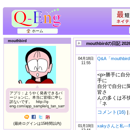
ホーム
mouthbird
mouthbirdの日記 2
Q&A「mouthb
04月18日
11:55
<p>勝手に自
手に
自分で自分に聞
皆さ
アプリ：ようやく発表できるバ
んの多くは不
ージョンに。本当に皆様に申し
訳ないです。 http://q-
「ネ
eng.com/app_sample/q_tan_sample06.html
コメント(16)
|
(最終ログインは15時間以内)
xakyさんと私-
01月19日