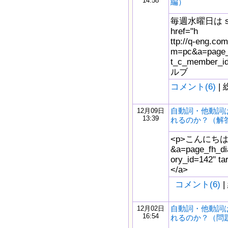
14:58
編）
毎週水曜日は s
href="h
ttp://q-eng.com
m=pc&a=page_f
t_c_member_
ルブ
コメント(6)
| 
自動詞・他動詞
12月09日
13:39
れるのか？（解
<p>こんにちは。<a 
&a=page_fh_di
ory_id=142"
</a>
コメント(6)
|
自動詞・他動詞
12月02日
16:54
れるのか？（問