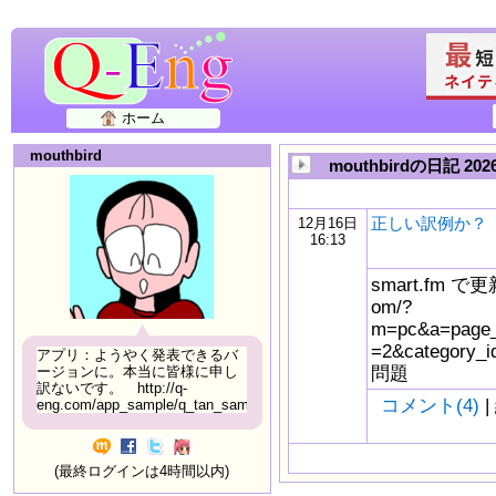
ホーム
mouthbird
mouthbirdの日記 20
正しい訳例か？
12月16日
16:13
smart.fm で更新
om/?
m=pc&a=page_f
=2&catego
アプリ：ようやく発表できるバ
問題
ージョンに。本当に皆様に申し
訳ないです。 http://q-
コメント(4)
|
eng.com/app_sample/q_tan_sample06.html
(最終ログインは4時間以内)