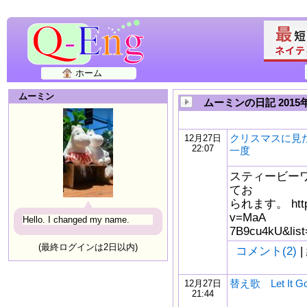
ホーム
ムーミン
ムーミンの日記 2015
クリスマスに見
12月27日
22:07
一度
スティービーワン
てお
られます。 https:
v=MaA
Hello. I changed my name.
7B9cu4kU&lis
(最終ログインは2日以内)
コメント(2)
|
替え歌 Let It G
12月27日
21:44