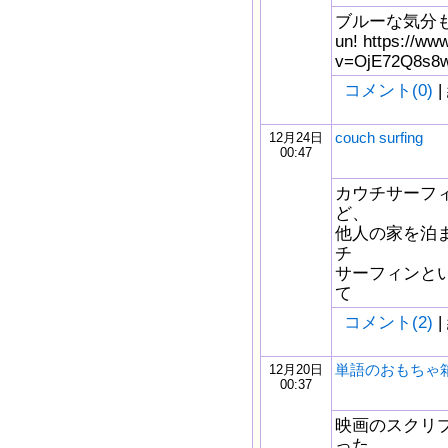
ブルーな気分も吹き
un! https://ww
v=OjE72Q8s8
コメント(0)
|
couch surfing
12月24日
00:47
カウチサーフィ
ど、
他人の家を泊まり歩
チ
サーフィンと
て
コメント(2)
|
単語のおもちゃ
12月20日
00:37
映画のスクリ
った