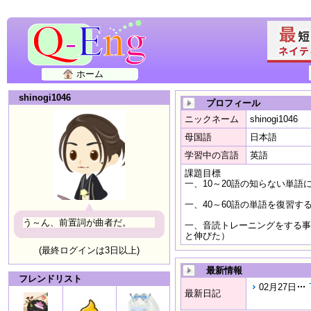
ホーム
shinogi1046
プロフィール
ニックネーム
shinogi1046
母国語
日本語
学習中の言語
英語
課題目標
一、10～20語の知らない単語
一、40～60語の単語を復習
う～ん、前置詞が曲者だ。
一、音読トレーニングをする事 
と伸びた）
(最終ログインは3日以上)
最新情報
フレンドリスト
02月27日
最新日記