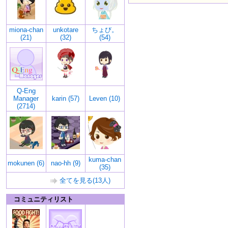
miona-chan
unkotare
ちょび。
(21)
(32)
(54)
Q-Eng
Manager
karin (57)
Leven (10)
(2714)
kuma-chan
mokunen (6)
nao-hh (9)
(35)
全てを見る(13人)
コミュニティリスト