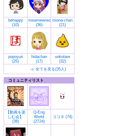
behappy
mewmewneco
miona-chan
(10)
(36)
(21)
popoyuri
hidachan
unkotare
(25)
(17)
(32)
全てを見る(35人)
コミュニティリスト
【動画を楽
Q-Eng
しむ会】
World
ココネ (74)
(38)
(2724)