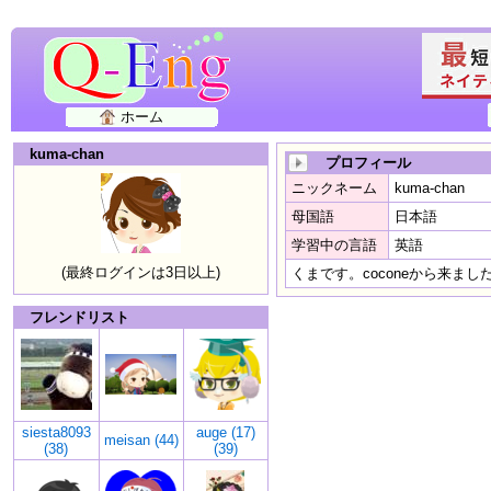
ホーム
kuma-chan
プロフィール
ニックネーム
kuma-chan
母国語
日本語
学習中の言語
英語
(最終ログインは3日以上)
くまです。coconeから来ま
フレンドリスト
siesta8093
auge (17)
meisan (44)
(38)
(39)