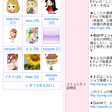
Eテレの「し
４月～９月は
★しごとの基
Eテレで毎週月～木
hidachan
risamama
（再放送 土曜 
reiya (28)
(17)
(10)
（前週の再放送 
http://cgi2.nhk
★番組HPより
「会社の仲間
備をしたい」
けど相手に失
naruyan (11)
える (39)
kiyuyuki (1)
す。
★おとなの基
Eテレで毎週月～木
Eテレサブチャンネ
ranmaru
★まずはこち
イチゴ (19)
hada (31)
(15)
ジョブ基礎ト
コミュニティ
http://q-eng.c
全てを見る(32人)
説明文
このコミュの
http://q-eng.c
★Quizlet
http://quizlet.