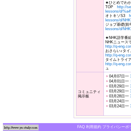
★ひとめでわ
TOP
http://s
lessons/d/%a
オトキソS3
h
lessons/d/NH
ジョブ基礎(
lessons/d/NH
★NHK語学番
NHKニュースで
http://q-eng.c
おさらい♪タ
http://q-eng.c
タイムトライア
http://q-eng.c
ュ
04月07日
04月01日
03月29日
03月29日
コミュニティ
掲示板
03月28日
03月24日
03月24日
FAQ
利用規約
プライバシーポ