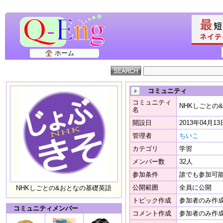
ホーム
コミュニティ
コミュニティ
NHKしごとの
名
開設日
2013年04月13
管理者
ちいこ
カテゴリ
学習
メンバー数
32人
参加条件
誰でも参加可
公開範囲
全員に公開
NHKしごとの&おとなの基礎英語
トピック作成
参加者のみ作
コミュニティメンバー
コメント作成
参加者のみ作