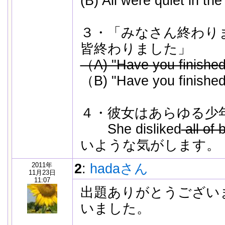
(B) All were quiet in th
３・「みなさん終わり
皆終わりました」
（A) "Have you finished
（B) "Have you finished
４・彼女はあらゆる少
She disliked
all of 
いような気がします。
2011年
2
:
hadaさん
11月23日
11:07
出題ありがとうござい
いました。