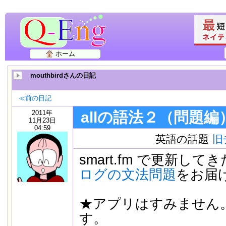
ホーム
mouthbirdさんの日記
≪前の日記
2011年
allの語法２（問題編
11月23日
04:59
英語の話題
旧
smart.fm で更新して
ログの文法問題
をお届
★アプリはすみません
す。