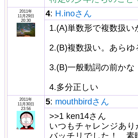
2011年
4
:
H.inoさん
11月29日
20:30
1.(A)単数形で複数扱
2.(B)複数扱い。あら
3.(B)一般動詞の前か
4.多分正しい
2011年
5
:
mouthbirdさん
11月30日
23:56
>>1 ken14さん
いつもチャレンジあり
バッチリでした！ 素