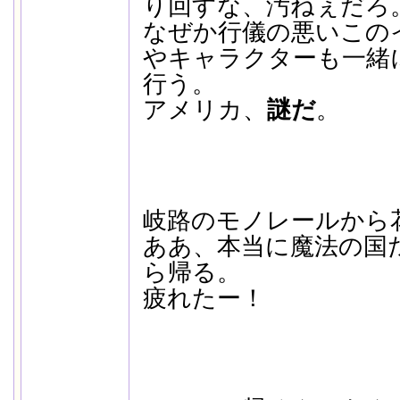
り回すな、汚ねぇだろ
なぜか行儀の悪いこの
やキャラクターも一緒
行う。
アメリカ、
謎だ
。
岐路のモノレールから
ああ、本当に魔法の国
ら帰る。
疲れたー！