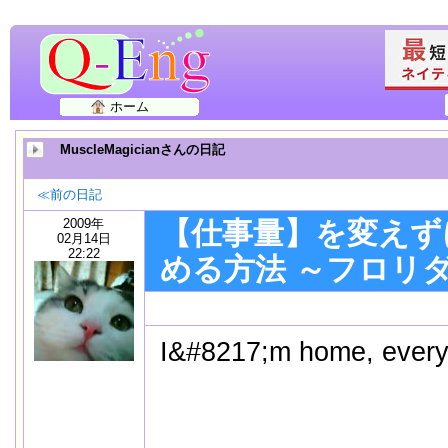
ホーム
MuscleMagicianさんの日記
≪前の日記
2009年
【仕事量】を変えず
02月14日
22:22
める方法 ～フロリ
I&#8217;m home, eve