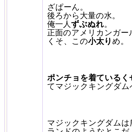
ざぱーん。
後ろから大量の水。
俺一人
ずぶぬれ
。
正面のアメリカンガー
くそ、この
小太り
め。
ポンチョを着ているく
てマジックキングダム
マジックキングダムは
ランドのようなとこだ