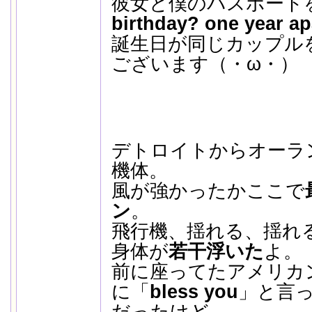
彼女と僕のパスポー
birthday? one year ap
誕生日が同じカップル
ございます（・ω・）
デトロイトからオーラ
機体。
風が強かったかここで
ン
。
飛行機、揺れる、揺れ
身体が
若干浮いた
よ。
前に座ってたアメリカ
に「
bless you
」と言