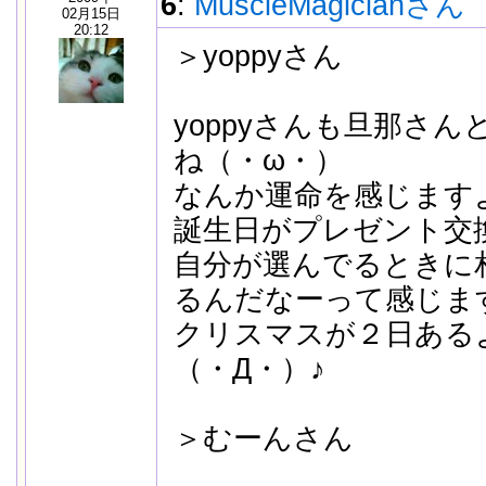
6
:
MuscleMagicianさん
02月15日
20:12
＞yoppyさん
yoppyさんも旦那さ
ね（・ω・）
なんか運命を感じます
誕生日がプレゼント交
自分が選んでるときに
るんだなーって感じま
クリスマスが２日ある
（・Д・）♪
＞むーんさん