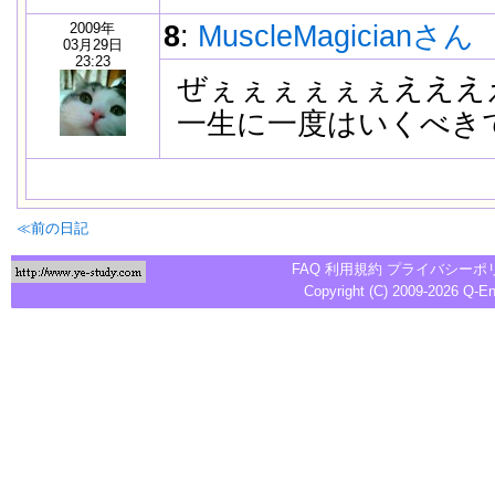
2009年
8
:
MuscleMagicianさん
03月29日
23:23
ぜぇぇぇぇぇぇえええ
一生に一度はいくべき
≪前の日記
FAQ
利用規約
プライバシーポ
Copyright (C) 2009-2026
Q-E