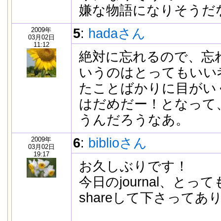
嫌な物語になりそうだ
2009年
5
:
hadaさん
03月02日
11:12
絶対に忘れるので、忘
いうのはとってもいい
たことばかりに目がい
はだめだー！となって
うんだろうなあ。
2009年
6
:
biblioさん
03月02日
19:17
お久しぶりです！
今日のjournal、と
shareして下さって