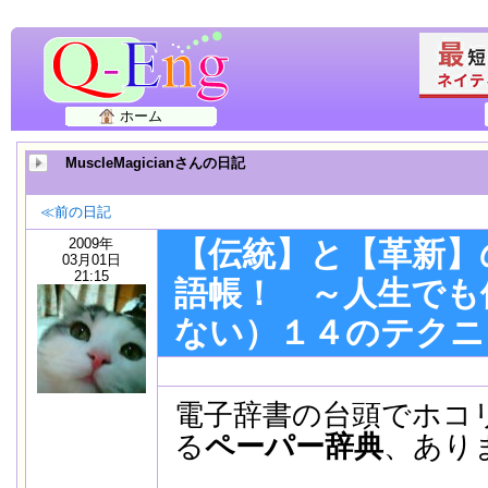
ホーム
MuscleMagicianさんの日記
≪前の日記
2009年
【伝統】と【革新】
03月01日
21:15
語帳！ ～人生でも
ない）１４のテクニ
電子辞書の台頭でホコ
る
ペーパー辞典
、あり