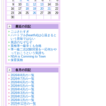
2
3
4
5
6
7
8
9
10
11
12
13
14
15
16
17
18
19
20
21
22
23
24
25
26
27
28
29
30
最近の日記
ごぶさたすぎ
ハートフル(heartful)は心温まると
いう意味ではない
英語のなぞなぞ
英検準一級辛くも合格
準一級二次試験対策を一応何かや
っておこうという気持ち
NSA is Comming to Town
保育英検
各月の日記
2026年8月の一覧
2026年7月の一覧
2026年6月の一覧
2026年5月の一覧
2026年4月の一覧
2026年3月の一覧
2026年2月の一覧
2026年1月の一覧
2025年12月の一覧