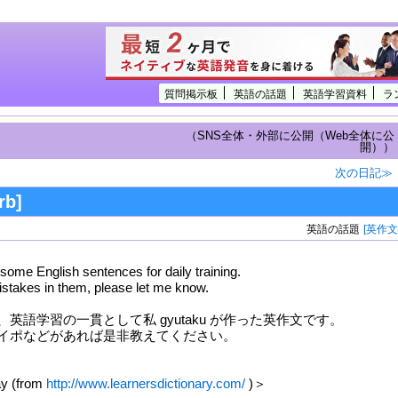
質問掲示板
英語の話題
英語学習資料
ラ
（SNS全体・外部に公開（Web全体に公
開））
次の日記≫
rb]
英語の話題
[英作文
some English sentences for daily training.
mistakes in them, please let me know.
英語学習の一貫として私 gyutaku が作った英作文です。
イポなどがあれば是非教えてください。
ay (from
http://www.learnersdictionary.com/
)＞