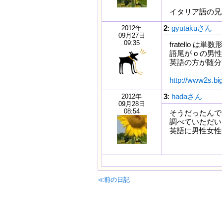
イタリア語の兄弟
2
:
gyutakuさん
2012年
09月27日
09:35
fratello は単
語尾が o の男
英語の方が随分簡
http://www2s.big
3
:
hadaさん
2012年
09月28日
08:54
そうだったんで
調べていただい
英語に男性女性
≪前の日記