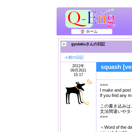
ホーム
gyutakuさんの日記
≪前の日記
2012年
squash [ve
09月26日
15:17
===
I make and post 
If you find any 
この書き込みは、
文法間違いやタ
===
＜Word of the d