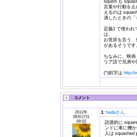
squish も 
言葉や行動を止
えるのは squas
潰したときの「ギ
定義1 で使われてい
は、
お世辞を言う、
があるそうです
ちなみに、映画「
リア語で兄弟や
(*)斜字は
http:/
コメント
1
:
hadaさん
2012年
09月27日
09:02
語源的に squ
ンドに車に轢か
人は squashe