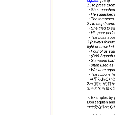
squash
[verb]
1 : to press (some
・She squashed 
・He squashed hi
・The tomatoes 
2 : to stop (som
・She tried to s
・His poor perfo
・The boss squa
3 (always followe
tight or crowded
・Four of us squ
・(Brit) Squash 
・Someone had sq
・often used as 
・We were squash
・The ribbons had
1.⇒平らある
2.⇒(何かが)
3.⇒とても狭
＜Examples by 
Don't squish and
⇒十分なやわら