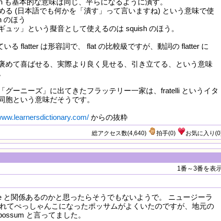
squash も基本的な意味は同じ、平らになるように潰す。
める (日本語でも何かを「潰す」って言いますね) という意味で使
h のほう
ュッ」という擬音として使えるのは squish のほう。
る flatter は形容詞で、 flat の比較級ですが、動詞の flatter に
褒めて喜ばせる、実際より良く見せる、引き立てる、という意味
。
グーニーズ」に出てきたフラッテリー一家は、fratelli というイタ
同胞という意味だそうです。
/www.learnersdictionary.com/
からの抜粋
総アクセス数(4,640)
拍手
(
0
)
お気に入り
(
0
1番～3番を表
are と関係あるのかと思ったらそうでもないようで。 ニュージーラ
れてぺっしゃんこになったポッサムがよくいたのですが、地元の
d possum と言ってました。