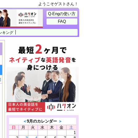
ようこそゲストさん！
Q-Engの使い方
FAQ
ンキング
]
＜
9月のカレンダー
＞
日
月
火
水
木
金
土
1