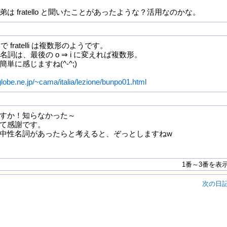
は fratello と聞いたことがあったような？活用なのかな。
数形で fratelli は複数形のようです。
性名詞は、最後の o ⇒ i に変えれば複数形。
単に感じますね(^-^;)
lobe.ne.jp/~cama/italia/lezione/bunpo01.html
すか！知らなかった～
て感謝です。
中性名詞があったらと考えると、ぞっとしますねw
1番～3番を表
次の日