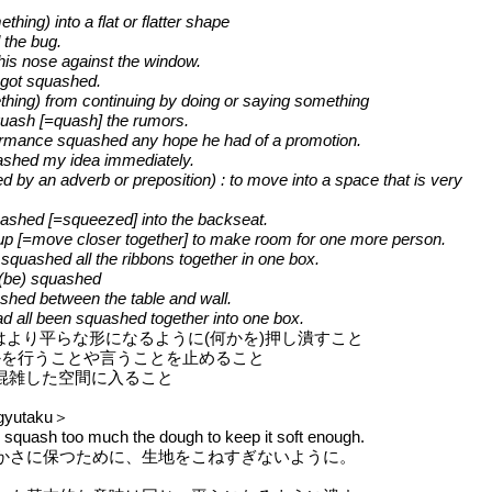
thing) into a flat or flatter shape
the bug.
s nose against the window.
got squashed.
ething) from continuing by doing or saying something
quash [=quash] the rumors.
rmance squashed any hope he had of a promotion.
shed my idea immediately.
d by an adverb or preposition) : to move into a space that is very
ashed [=squeezed] into the backseat.
up [=move closer together] to make room for one more person.
uashed all the ribbons together in one box.
(be) squashed
ed between the table and wall.
 all been squashed together into one box.
いはより平らな形になるように(何かを)押し潰すこと
何かを行うことや言うことを止めること
く混雑した空間に入ること
gyutaku＞
 squash too much the dough to keep it soft enough.
かさに保つために、生地をこねすぎないように。