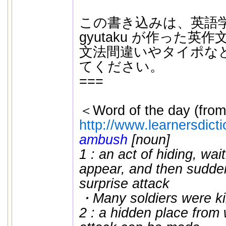
この書き込みは、英語
gyutaku が作った英
文法間違いやタイポな
てください。
===
＜Word of the day (from
http://www.learnersdict
ambush
[noun]
1 : an act of hiding, wait
appear, and then sudden
surprise attack
・Many soldiers were kil
2 : a hidden place from 