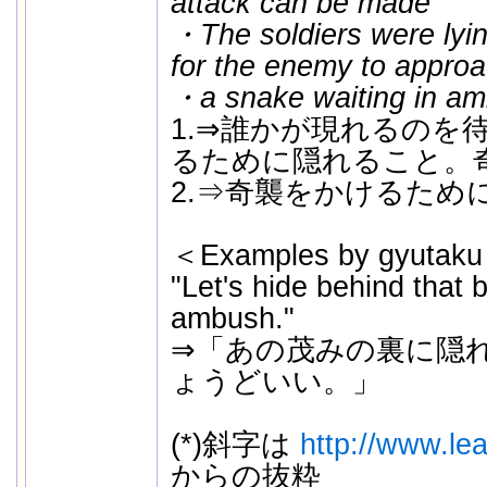
attack can be made
・The soldiers were lyin
for the enemy to approa
・a snake waiting in amb
1.⇒誰かが現れるのを
るために隠れること。
2.⇒奇襲をかけるため
＜Examples by gyutak
"Let's hide behind that b
ambush."
⇒「あの茂みの裏に隠
ょうどいい。」
(*)斜字は
http://www.lea
からの抜粋