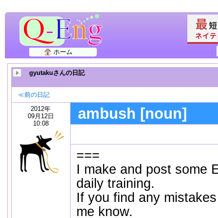
ホーム
gyutakuさんの日記
≪前の日記
2012年
ambush [noun]
09月12日
10:08
===
I make and post some E
daily training.
If you find any mistakes
me know.