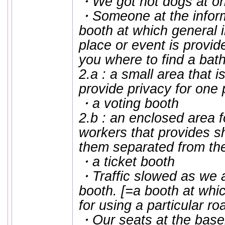
・We got hot dogs at on
・Someone at the inform
booth at which general 
place or event is provided
you where to find a bat
2.a : a small area that i
provide privacy for one
・a voting booth
2.b : an enclosed area 
workers that provides s
them separated from the
・a ticket booth
・Traffic slowed as we a
booth. [=a booth at whic
for using a particular ro
・Our seats at the base