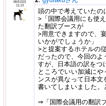
2
:
gyutakuさん
08月22日
11:13
頭の中で考えていたの
>「国際会議用にも使
た翻訳ブースが
>用意できますので、
いかがでしょうか」
>と提案するホテルの
だったので、今回のよ
すが、日本語の訳をつ
ところでいい加減にや
ンスが異なって日本文
書いてしまいました。
⇒「国際会議用の翻訳