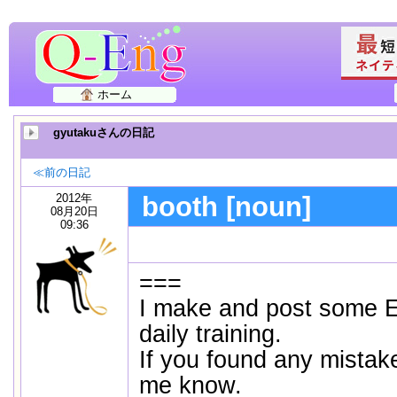
ホーム
gyutakuさんの日記
≪前の日記
2012年
booth [noun]
08月20日
09:36
===
I make and post some E
daily training.
If you found any mistake
me know.