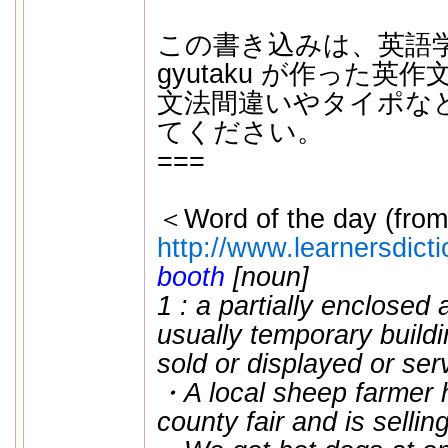
この書き込みは、英語
gyutaku が作った英
文法間違いやタイポな
てください。
===
＜Word of the day (from
http://www.learnersdict
booth
[noun]
1 : a partially enclosed
usually temporary build
sold or displayed or ser
・A local sheep farmer h
county fair and is sellin