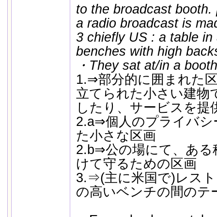
to the broadcast booth.
a radio broadcast is ma
3 chiefly US : a table i
benches with high back
・They sat at/in a booth
1.⇒部分的に囲まれた
立てられた小さい建物
したり、サービスを提
2.a⇒個人のプライバ
た小さな区画
2.b⇒公の場にて、あ
けて守るための区画
3.⇒(主に米国で)レ
の高いベンチの間のテ