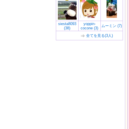
siesta8093
yoppin-
ムーミン (7)
(38)
cocone (3)
全てを見る(3人)