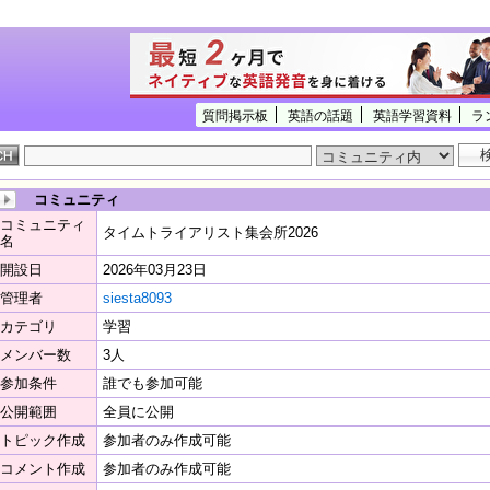
質問掲示板
英語の話題
英語学習資料
ラ
コミュニティ
コミュニティ
タイムトライアリスト集会所2026
名
開設日
2026年03月23日
管理者
siesta8093
カテゴリ
学習
メンバー数
3人
参加条件
誰でも参加可能
公開範囲
全員に公開
トピック作成
参加者のみ作成可能
コメント作成
参加者のみ作成可能