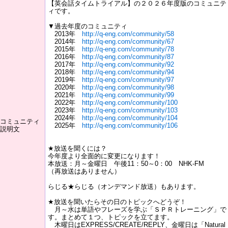
【英会話タイムトライアル】の２０２６年度版のコミュニテ
ィです。
▼過去年度のコミュニティ
2013年
http://q-eng.com/community/58
2014年
http://q-eng.com/community/67
2015年
http://q-eng.com/community/78
2016年
http://q-eng.com/community/87
2017年
http://q-eng.com/community/92
2018年
http://q-eng.com/community/94
2019年
http://q-eng.com/community/97
2020年
http://q-eng.com/community/98
2021年
http://q-eng.com/community/99
2022年
http://q-eng.com/community/100
2023年
http://q-eng.com/community/103
2024年
http://q-eng.com/community/104
コミュニティ
2025年
http://q-eng.com/community/106
説明文
★放送を聞くには？
今年度より全面的に変更になります！
本放送：月～金曜日 午後11：50～0：00 NHK-FM
（再放送はありません）
らじる★らじる（オンデマンド放送）もあります。
★放送を聞いたらその日のトピックへどうぞ！
月～水は単語やフレーズを学ぶ「ＳＰＲトレーニング」で
す。まとめて１つ、トピックを立てます。
木曜日はEXPRESS/CREATE/REPLY、金曜日は「Natural