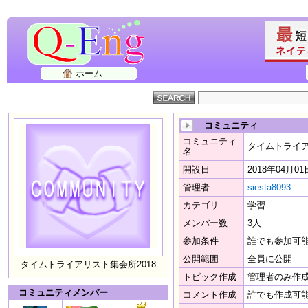
ホーム
コミュニティ
コミュニティ
タイムトライア
名
開設日
2018年04月01
管理者
siesta8093
カテゴリ
学習
メンバー数
3人
参加条件
誰でも参加可
公開範囲
全員に公開
タイムトライアリスト集会所2018
トピック作成
管理者のみ作
コミュニティメンバー
コメント作成
誰でも作成可