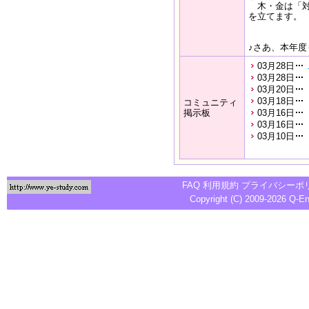
木・金は「対
を立てます。
♪さあ、本年度もLe
03月28日
03月28日
03月20日
03月18日
コミュニティ
掲示板
03月16日
03月16日
03月10日
FAQ
利用規約
プライバシーポ
Copyright (C) 2009-2026
Q-E