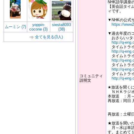
NHK語学講座
【英会話タイ
ィです。
▼NHKの公式
https://www2.
yoppin-
siesta8093
ムーミン (7)
cocone (3)
(38)
▼過去年度の
全てを見る(3人)
おさらい♪タイ
http://q-eng
タイムトライア
http://q-eng
タイムトライア
http://q-eng
タイムトライア
http://q-eng
タイムトライア
コミュニティ
http://q-eng
説明文
★放送を聞く
ＮＨＫラジオ
本放送 ：月～
再放送：同日 
／午後
／午後
再放送：土曜日
★放送を聞い
月～水は単語
す。まとめて