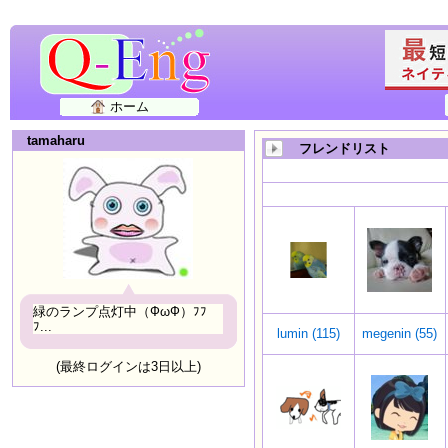
ホーム
tamaharu
フレンドリスト
緑のランプ点灯中（ФωФ）ﾌﾌ
ﾌ...
lumin (115)
megenin (55)
(最終ログインは3日以上)