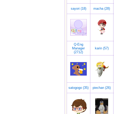
sayori (18)
macha (28)
Q-Eng
Manager
karin (57)
(2712)
satogogo (35)
piechan (26)