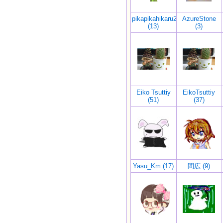
pikapikahikaru2
AzureStone
(13)
(3)
Eiko Tsuttiy
EikoTsuttiy
(51)
(37)
Yasu_Km (17)
間広 (9)