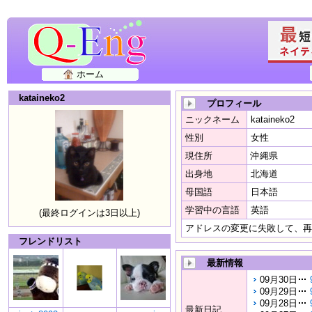
ホーム
kataineko2
プロフィール
ニックネーム
kataineko2
性別
女性
現住所
沖縄県
出身地
北海道
母国語
日本語
学習中の言語
英語
(最終ログインは3日以上)
アドレスの変更に失敗して、再
フレンドリスト
最新情報
09月30日
09月29日
09月28日
最新日記