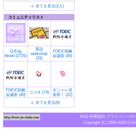
全てを見る(2人)
コミュニティリスト
英語
Q-Eng
TOEIC戦略
workshop
World (2725)
会議室 (40)
(33)
TOEIC戦略
ダジャレ倶
ココネ (74)
会議室 (40)
楽部！ (22)
全てを見る(6)
FAQ
利用規約
プライバシーポ
Copyright (C) 2009-2026
Q-E