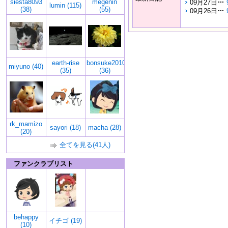
siesta8093
megenin
09月27日
lumin (115)
(38)
(55)
09月26日
earth-rise
bonsuke2010
miyuno (40)
(35)
(36)
rk_mamizo
sayori (18)
macha (28)
(20)
全てを見る(41人)
ファンクラブリスト
behappy
イチゴ (19)
(10)