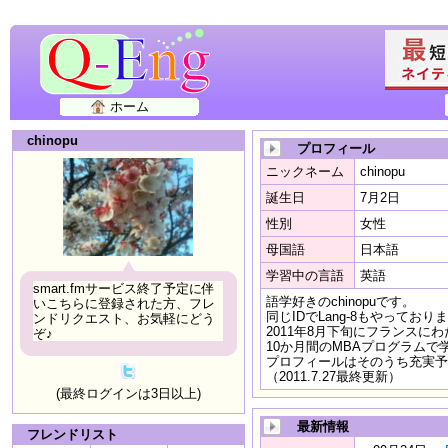
ホーム
chinopu
プロフィール
ニックネーム
chinopu
誕生日
7月2日
性別
女性
母国語
日本語
学習中の言語
英語
smart.fmサービス終了予定に伴
語学好きのchinopuです。
いこちらに登録された方、フレ
同じIDでLang-8もやっており
ンドリクエスト、お気軽にどう
2011年8月下旬にフランスに
ぞ♪
10か月間のMBAプログラムで
プロフィールはそのうち充実予
（2011.7.27最終更新）
(最終ログインは3日以上)
最新情報
フレンドリスト