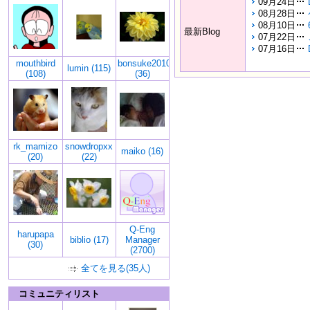
09月24日
08月28日
08月10日
最新Blog
07月22日
07月16日
mouthbird
bonsuke2010
lumin (115)
(108)
(36)
rk_mamizo
snowdropxx
maiko (16)
(20)
(22)
Q-Eng
harupapa
biblio (17)
Manager
(30)
(2700)
全てを見る(35人)
コミュニティリスト