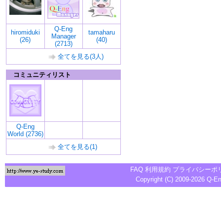
Q-Eng
hiromiduki
tamaharu
Manager
(26)
(40)
(2713)
全てを見る(3人)
コミュニティリスト
Q-Eng
World (2736)
全てを見る(1)
FAQ
利用規約
プライバシーポ
Copyright (C) 2009-2026
Q-E