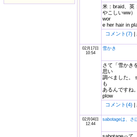
米：braid、
やこしいww）
wor
e her hair in pl
コメント(7)
|
雪かき
02月17日
10:54
さて「雪かき
思い
調べました。 sh
も
あるんですね。 rem
plow
コメント(4)
|
sabotageは、
02月04日
12:44
sabotag