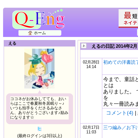
ホーム
える
えるの日記 2014年2月
初めての洋書読
02月28日
14:14
今まで、童話
とは
ありました。
を
ココネがお休みしてても、おい
丸々一冊読みました。
らはここで春夏秋冬居眠り～♪
いつも拍手をくださるみなさ
コメント(4)
|
ん、ありがとうございます♪励み
になります☆
三つ編み／お下
02月17日
11:03
(最終ログインは3日以上)