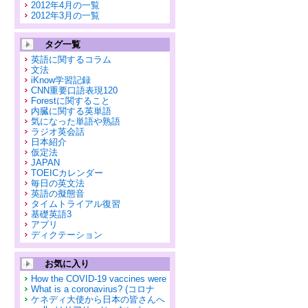
2012年4月の一覧
2012年3月の一覧
タグ一覧
英語に関するコラム
文法
iKnow学習記録
CNN重要口語表現120
Forestに関すること
内臓に関する英単語
気になった単語や熟語
ラジオ英会話
日本紹介
仮定法
JAPAN
TOEICカレンダー
毎日の英文法
英語の擬態音
タイムトライアル復習
基礎英語3
アプリ
ディクテーション
お気に入り
How the COVID-19 vaccines were
What is a coronavirus? (コロナ
ケネディ大使から日本の皆さんへ