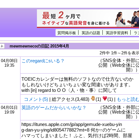
質問掲示板
英語の話題
英語学習資料
ラ
mewmewnecoの日記 2015年4月
2件中 1件～2件を表
（SNS全体・外部
このregardにsいる？
04月08日
公開（Web全体に
19:35
開）
TOEICカレンダーは無料のソフトなので仕方ないのか
もしれないけどちょいちょい変な間違いがあります。
with [in] regard to O O〈人・物・事〉に関して
コメント(5)
| 総アクセス(3,483)
(1)
(1) |
もっと読
（SNS全体・外部
英語のゲームだからいいかな？
04月01日
公開（Web全体に
19:09
開）
https://itunes.apple.com/jp/app/gemude-xuebu-yin
g-dan-yu-ying/id805477882?mt=8 何か↑のゲームに
ハマってしまいました！ ふと、気付けば2時間、部屋