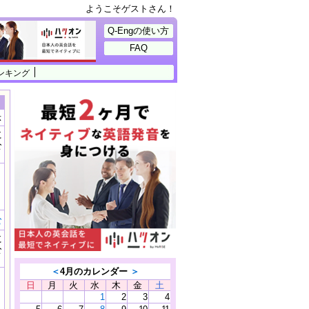
ようこそゲストさん！
Q-Engの使い方
FAQ
ンキング
示
に
公
）
む
に
公
）
＜
4月のカレンダー
＞
日
月
火
水
木
金
土
1
2
3
4