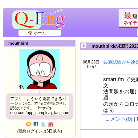
ホーム
mouthbird
mouthbirdの日記 20
共通試験から改
08月23日
19:57
smart.fm
文
法問題をお届け
週
アプリ：ようやく発表できるバ
の頭からコロ
ージョンに。本当に皆様に申し
訳ないです。 http://q-
は完
eng.com/app_sample/q_tan_sample06.html
コメント(0)
|
(最終ログインは3日以内)