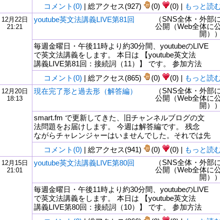
コメント(0)
| 総アクセス(927)
(0)
(0) |
もっと読
（SNS全体・外部
youtube英文法講義LIVE第81回
12月22日
公開（Web全体に
21:21
開）
毎週金曜日・午後11時より約30分間、youtubeのLIVE
で英文法講義をします。 本日は 【youtube英文法
講義LIVE第81回：接続詞（11）】 です。 参加方法
コメント(0)
| 総アクセス(865)
(0)
(0) |
もっと読
（SNS全体・外部
現在完了形と過去形（解答編）
12月20日
公開（Web全体に
18:13
開）
smart.fm で更新してきた、旧チャンネルブログの文
法問題をお届けします。 今週は解答編です。 残念
ながらチャレンジャーはいませんでした。それでは先
コメント(0)
| 総アクセス(941)
(0)
(0) |
もっと読
（SNS全体・外部
youtube英文法講義LIVE第80回
12月15日
公開（Web全体に
21:01
開）
毎週金曜日・午後11時より約30分間、youtubeのLIVE
で英文法講義をします。 本日は 【youtube英文法
講義LIVE第80回：接続詞（10）】 です。 参加方法