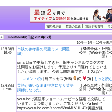
質問掲示板
英語の話題
英語学習資料
ラ
mouthbirdの日記 2023年12月
10件中 1件～10件を表
（SNS全体・外部
市販の参考書の問題ミス（問題
12月28日
公開（Web全体に
19:49
編）
開）
smart.fm で更新してきた、旧チャンネルブログの文
法問題をお届けします。予定より１日遅れてしまいま
したが出題します。 今週は問題編です。 ミスばか
コメント(0)
| 総アクセス(948)
(0)
(0) |
もっと読
（SNS全体・外部
英語が嫌いなまま得意になり英語
12月25日
公開（Web全体に
07:04
講師になった。
tml
開）
youtubeで英語系ショートムービーを隔週で投稿して
います。 １つ挙げました。ご覧ください <a href="
https://youtube.com/shorts/69mMLVl1I_4">英語が嫌