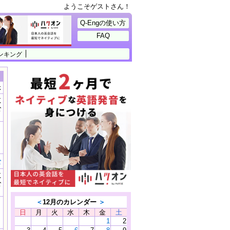
ようこそゲストさん！
Q-Engの使い方
FAQ
ンキング
示
に
公
）
む
に
公
）
＜
12月のカレンダー
＞
日
月
火
水
木
金
土
1
2