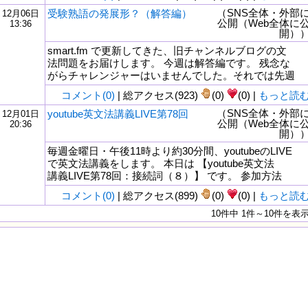
（SNS全体・外部
受験熟語の発展形？（解答編）
12月06日
公開（Web全体に
13:36
開）
smart.fm で更新してきた、旧チャンネルブログの文
法問題をお届けします。 今週は解答編です。 残念な
がらチャレンジャーはいませんでした。それでは先週
コメント(0)
| 総アクセス(923)
(0)
(0) |
もっと読
（SNS全体・外部
youtube英文法講義LIVE第78回
12月01日
公開（Web全体に
20:36
開）
毎週金曜日・午後11時より約30分間、youtubeのLIVE
で英文法講義をします。 本日は 【youtube英文法
講義LIVE第78回：接続詞（８）】 です。 参加方法
コメント(0)
| 総アクセス(899)
(0)
(0) |
もっと読
10件中 1件～10件を表