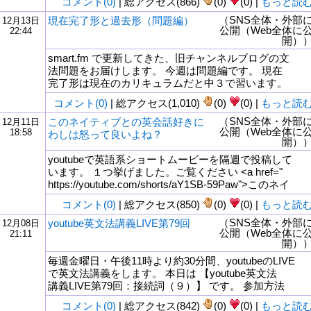
コメント(0)
| 総アクセス(866)
(0)
(0) |
もっと読
（SNS全体・外部
現在完了形と過去形（問題編）
12月13日
公開（Web全体に
22:44
開）
smart.fm で更新してきた、旧チャンネルブログの文
法問題をお届けします。 今週は問題編です。 現在
完了形は現在のカリキュラムだと中３で習います。
コメント(0)
| 総アクセス(1,010)
(0)
(0) |
もっと読
（SNS全体・外部
このネイティブとの英会話好きに
12月11日
公開（Web全体に
18:58
わしは怒って良いよね？
開）
youtubeで英語系ショートムービーを隔週で投稿して
います。 １つ挙げました。ご覧ください <a href="
https://youtube.com/shorts/aY1SB-59Paw">このネイ
コメント(0)
| 総アクセス(850)
(0)
(0) |
もっと読
（SNS全体・外部
youtube英文法講義LIVE第79回
12月08日
公開（Web全体に
21:11
開）
毎週金曜日・午後11時より約30分間、youtubeのLIVE
で英文法講義をします。 本日は 【youtube英文法
講義LIVE第79回：接続詞（９）】 です。 参加方法
コメント(0)
| 総アクセス(842)
(0)
(0) |
もっと読