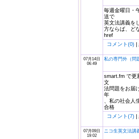
毎週金曜日・午
送で
英文法講義を
方ならば、どな
href
コメント(0)
|
私の専門外（問
07月14日
06:49
smart.fm
文
法問題をお届け
年
、私の社会人
合格
コメント(7)
|
ニコ生英文法講義
07月09日
19:02