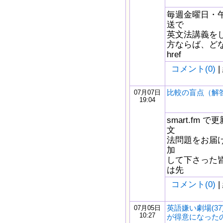
毎週金曜日・午
送で
英文法講義を
方ならば、どな
href
コメント(0)
|
比較の盲点（解
07月07日
19:04
smart.fm
文
法問題をお届け
加
して下さった
は先
コメント(0)
|
英語嫌い劇場(3
07月05日
10:27
が得意になったの