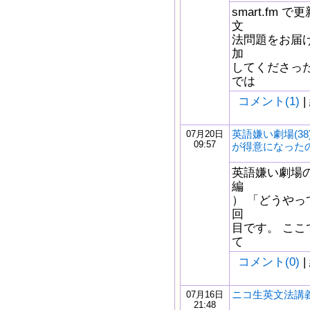
smart.fm
文
法問題をお届け
加
してくださっ
では
コメント(1)
|
英語嫌い劇場(3
07月20日
09:57
が得意になったの
英語嫌い劇場の
編
） 「どうやっ
回
目です。 こ
て
コメント(0)
|
ニコ生英文法講義
07月16日
21:48