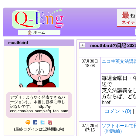
ホーム
mouthbird
mouthbirdの日記 20
ニコ生英文法講義
07月30日
18:08
毎週金曜日・午
送で
英文法講義を
方ならば、どな
アプリ：ようやく発表できるバ
href
ージョンに。本当に皆様に申し
訳ないです。 http://q-
コメント(0)
|
eng.com/app_sample/q_tan_sample06.html
ソフトボールで
07月28日
(最終ログインは12時間以内)
07:15
（問題編）