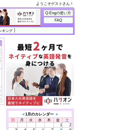
ようこそゲストさん！
Q-Engの使い方
FAQ
ンキング
示
に
公
）
む
示
＜
1月のカレンダー
＞
日
月
火
水
木
金
土
1
2