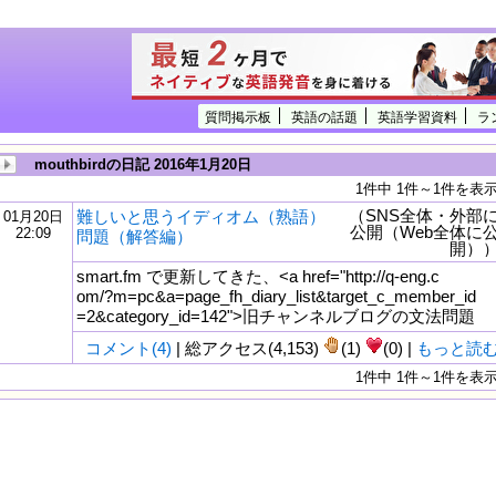
質問掲示板
英語の話題
英語学習資料
ラ
mouthbirdの日記 2016年1月20日
1件中 1件～1件を表
（SNS全体・外部
難しいと思うイディオム（熟語）
01月20日
公開（Web全体に
22:09
問題（解答編）
開）
smart.fm で更新してきた、<a href="http://q-eng.c
om/?m=pc&a=page_fh_diary_list&target_c_member_id
=2&category_id=142">旧チャンネルブログの文法問題
コメント(4)
| 総アクセス(4,153)
(1)
(0) |
もっと読
1件中 1件～1件を表
tml