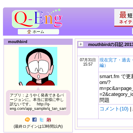
ホーム
mouthbird
mouthbirdの日記 20
現在完了・過去
07月31日
15:57
編）
smart.fm で更新
om/?
m=pc&a=page_f
=2&catego
アプリ：ようやく発表できるバ
問題
ージョンに。本当に皆様に申し
訳ないです。 http://q-
コメント(10)
|
eng.com/app_sample/q_tan_sample06.html
(最終ログインは13時間以内)