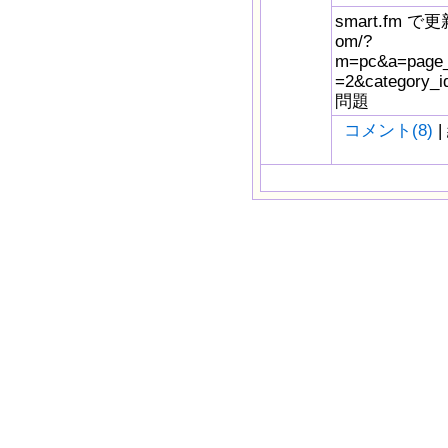
smart.fm で更新
om/?
m=pc&a=page_f
=2&catego
問題
コメント(8)
|