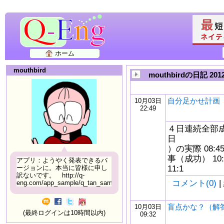
ホーム
mouthbird
mouthbirdの日記 20
自分足かせ計画 10
10月03日
22:49
４日連続全部成
日
）の実際 08:4
事（成功） 10
アプリ：ようやく発表できるバ
11:1
ージョンに。本当に皆様に申し
訳ないです。 http://q-
コメント(0)
|
eng.com/app_sample/q_tan_sample06.html
盲点かな？（解
10月03日
(最終ログインは10時間以内)
09:32