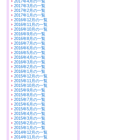
2017年4月の一覧
2017年3月の一覧
2017年2月の一覧
2017年1月の一覧
2016年12月の一覧
2016年11月の一覧
2016年10月の一覧
2016年9月の一覧
2016年8月の一覧
2016年7月の一覧
2016年6月の一覧
2016年5月の一覧
2016年4月の一覧
2016年3月の一覧
2016年2月の一覧
2016年1月の一覧
2015年12月の一覧
2015年11月の一覧
2015年10月の一覧
2015年9月の一覧
2015年8月の一覧
2015年7月の一覧
2015年6月の一覧
2015年5月の一覧
2015年4月の一覧
2015年3月の一覧
2015年2月の一覧
2015年1月の一覧
2014年12月の一覧
2014年11月の一覧