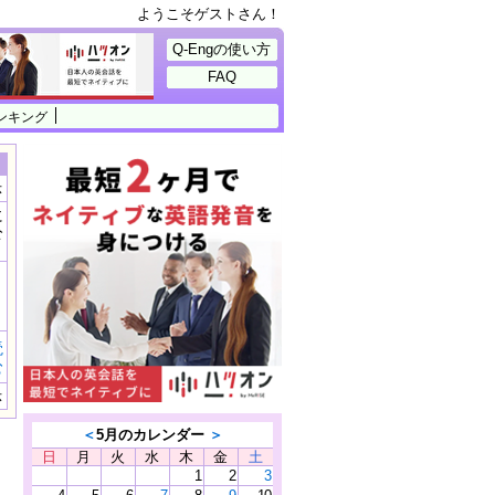
ようこそゲストさん！
Q-Engの使い方
FAQ
ンキング
示
に
公
）
読
む
示
＜
5月のカレンダー
＞
日
月
火
水
木
金
土
1
2
3