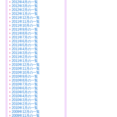
2012年4月の一覧
2012年3月の一覧
2012年2月の一覧
2012年1月の一覧
2011年12月の一覧
2011年11月の一覧
2011年10月の一覧
2011年9月の一覧
2011年8月の一覧
2011年7月の一覧
2011年6月の一覧
2011年5月の一覧
2011年4月の一覧
2011年3月の一覧
2011年2月の一覧
2011年1月の一覧
2010年12月の一覧
2010年11月の一覧
2010年10月の一覧
2010年9月の一覧
2010年8月の一覧
2010年7月の一覧
2010年6月の一覧
2010年5月の一覧
2010年4月の一覧
2010年3月の一覧
2010年2月の一覧
2010年1月の一覧
2009年12月の一覧
2009年11月の一覧