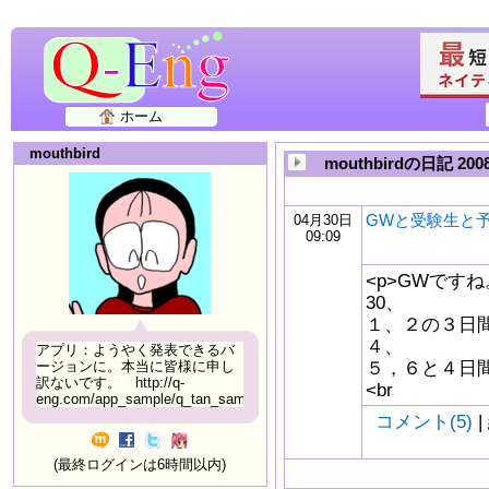
ホーム
mouthbird
mouthbirdの日記 20
GWと受験生と
04月30日
09:09
<p>GWです
30、
１、２の３日
４、
アプリ：ようやく発表できるバ
５，６と４日
ージョンに。本当に皆様に申し
訳ないです。 http://q-
<br
eng.com/app_sample/q_tan_sample06.html
コメント(5)
|
(最終ログインは6時間以内)