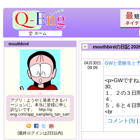
ホーム
mouthbird
mouthbirdの日記 20
GWと受験生と
04月30日
09:09
<p>GWです
30、
１、２の３日
４、
アプリ：ようやく発表できるバ
５，６と４日
ージョンに。本当に皆様に申し
訳ないです。 http://q-
<br
eng.com/app_sample/q_tan_sample06.html
コメント(5)
|
(最終ログインは2日以内)