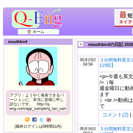
ホーム
mouthbird
mouthbirdの日記 2
３分間無料英文
05月23日
04:59
119回】
<p>今週も英
/>（毎
週金曜日に動
ます
アプリ：ようやく発表できるバ
）<br />動画はw
ージョンに。本当に皆様に申し
訳ないです。 http://q-
で
eng.com/app_sample/q_tan_sample06.html
コメント(2)
|
(最終ログインは6時間以内)
３分間無料英文
05月16日