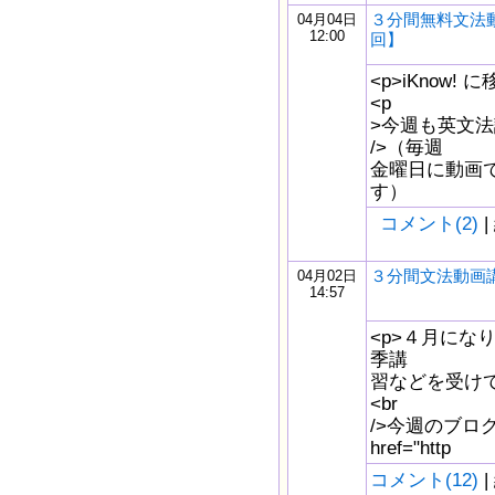
３分間無料文法動
04月04日
12:00
回】
<p>iKnow
<p
>今週も英文法
/>（毎週
金曜日に動画
す）
コメント(2)
|
３分間文法動画
04月02日
14:57
<p>４月にな
季講
習などを受け
<br
/>今週のブロ
href="http
コメント(12)
|