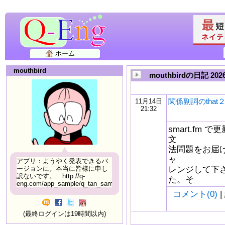
ホーム
mouthbird
mouthbirdの日記 2
関係副詞のthat
11月14日
21:32
smart.fm
文
法問題をお届け
ャ
アプリ：ようやく発表できるバ
レンジして下
ージョンに。本当に皆様に申し
訳ないです。 http://q-
た。そ
eng.com/app_sample/q_tan_sample06.html
コメント(0)
|
(最終ログインは19時間以内)