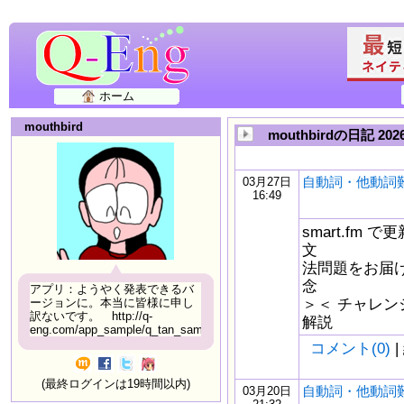
ホーム
mouthbird
mouthbirdの日記 
自動詞・他動詞
03月27日
16:49
smart.fm
文
法問題をお届け
念
アプリ：ようやく発表できるバ
＞＜ チャレン
ージョンに。本当に皆様に申し
訳ないです。 http://q-
解説
eng.com/app_sample/q_tan_sample06.html
コメント(0)
|
(最終ログインは19時間以内)
自動詞・他動詞
03月20日