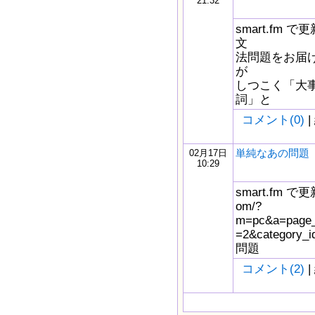
21:32
smart.fm
文
法問題をお届け
が
しつこく「大
詞」と
コメント(0)
|
単純なあの問題
02月17日
10:29
smart.fm で更新
om/?
m=pc&a=page_f
=2&catego
問題
コメント(2)
|