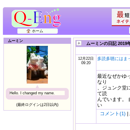
ホーム
ムーミン
ムーミンの日記 2019
多読多聴にはま
12月22日
09:20
最近なぜかゆ
なり
、ジュンク堂
て読
Hello. I changed my name.
んでいます。
い
(最終ログインは2日以内)
コメント(1)
|