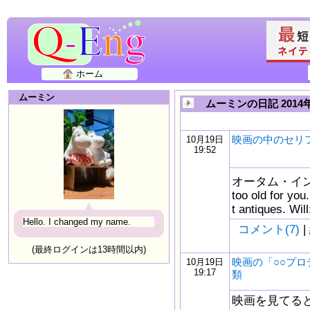
ホーム
ムーミン
ムーミンの日記 2014年
映画の中のセリ
10月19日
19:52
オータム・イン・ニ
too old for you.
t antiques. Wil
Hello. I changed my name.
コメント(7)
|
(最終ログインは13時間以内)
映画の「○○プ
10月19日
19:17
類
映画を見てると、