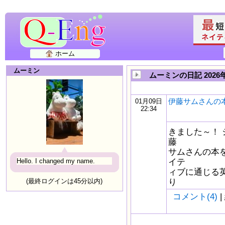
ホーム
ムーミン
ムーミンの日記 202
伊藤サムさんの
01月09日
22:34
きました～！
藤
サムさんの本を
イテ
Hello. I changed my name.
ィブに通じる
り
(最終ログインは45分以内)
コメント(4)
|