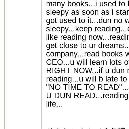
many books...i used to 
sleepy as soon as i star
got used to it...dun no 
sleepy...keep reading...
like reading now...readi
get close to ur dreams..
company...read books w
CEO...u will learn lots 
RIGHT NOW...if u dun n
reading...u will b late t
"NO TIME TO READ"...
U DUN READ...reading 
life...