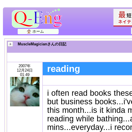
ホーム
MuscleMagicianさんの日記
2007年
reading
12月24日
01:49
i often read books thes
but business books...i'
this month...is it kinda
reading while bathing..
mins...everyday...i rec