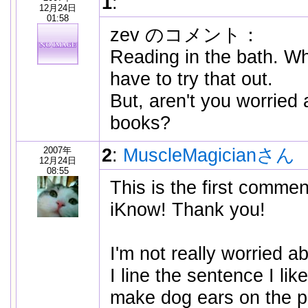
1
:
12月24日
01:58
zev のコメント：
Reading in the bath. Wha
have to try that out.
But, aren't you worried
books?
2007年
2
:
MuscleMagicianさん
12月24日
08:55
This is the first commen
iKnow! Thank you!
I'm not really worried a
I line the sentence I lik
make dog ears on the p