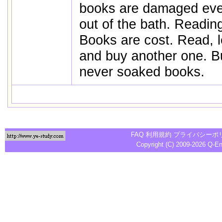
books are damaged ever
out of the bath. Readin
Books are cost. Read, l
and buy another one. Bu
never soaked books.
FAQ
利用規約
プライバシーポ
Copyright (C) 2009-2026
Q-E