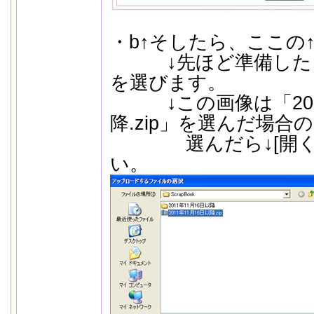
・b↑そしたら、ここの↑
↓先ほど準備した、z
を選びます。
↓この画像は「2009
降.zip」を選んだ場合
選んだら↓[開く]
い。