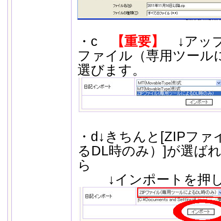
・c
【重要】
↓アッ
ファイル（専用ツールに
選びます。
・d↓きちんと[ZIPフ
るDL時のみ）]が選ば
ら
↓インポートを押し