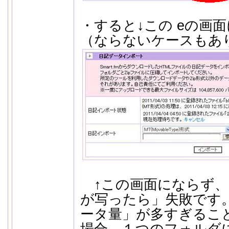
・すると↓この eの画
（ならないケースもあ
↑この画面にならず、
が写ったら」失敗です
ータ量」が多すぎるこ