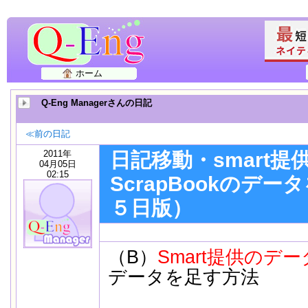
ホーム
Q-Eng Managerさんの日記
≪前の日記
2011年
日記移動・smart
04月05日
02:15
ScrapBookのデ
５日版）
（B）
Smart提供のデー
データを足す方法