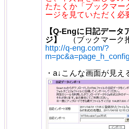
たたくか「ブックマー
ージを見ていただく必
【Q-Engに日記デー
ジ】
（ブックマーク
http://q-eng.com/?
m=pc&a=page_h_config
・a↓こんな画面が見え