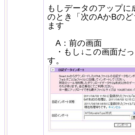
もしデータのアップに
のとき「次のAかBの
ます
A：前の画面
・もし↓この画面だっ
す。