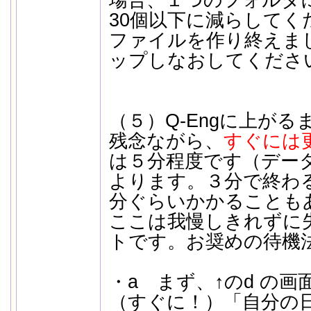
場合、１つのフォルダ
30個以下に減らしてく
ファイルを作り終えま
ップしなおしてくださ
（５）Q-Engに上がる
残念ながら、
すぐには
は５分程度です（デー
よります。３分で終わる
分ぐらいかかることも
ここは我慢しきれずに
トです。お奨めの待機
・a まず、↑のd の
（すぐに！）「自分の