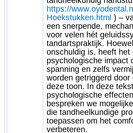
tandheelkundig handstu
https://www.oyodental.n
Hoekstukken.html
) – v
een snerpende, mechanis
voor velen hét geluids
tandartspraktijk. Hoewel
onschuldig is, heeft he
psychologische impact o
spanning en zelfs verm
worden getriggerd door 
deze toon. In deze tek
psychologische effecte
bespreken we mogelijke
die tandheelkundige pr
toepassen om het comfor
verbeteren.