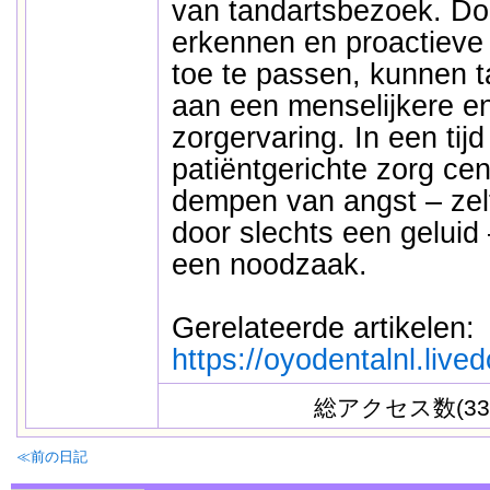
van tandartsbezoek. Doo
erkennen en proactieve 
toe te passen, kunnen t
aan een menselijkere en
zorgervaring. In een tij
patiëntgerichte zorg cent
dempen van angst – zel
door slechts een geluid
een noodzaak.
Gerelateerde artikelen:
https://oyodentalnl.liv
総アクセス数(33
≪前の日記