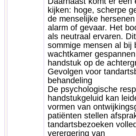
Daarnaast komt er een e
kijken: hoge, scherpe g
de menselijke hersenen
alarm of gevaar. Het bo
als neutraal ervaren. Di
sommige mensen al bij 
wachtkamer gespannen 
handstuk op de achterg
Gevolgen voor tandarts
behandeling
De psychologische resp
handstukgeluid kan leide
vormen van ontwijking
patiënten stellen afspra
tandartsbezoeken volledi
verergering van