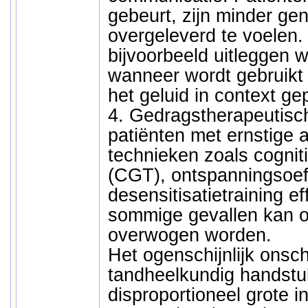
gebeurt, zijn minder ge
overgeleverd te voelen
bijvoorbeeld uitleggen 
wanneer wordt gebruikt
het geluid in context ge
4. Gedragstherapeutisch
patiënten met ernstige 
technieken zoals cognit
(CGT), ontspanningsoef
desensitisatietraining eff
sommige gevallen kan oo
overwogen worden.
Het ogenschijnlijk onsc
tandheelkundig handstu
disproportioneel grote i