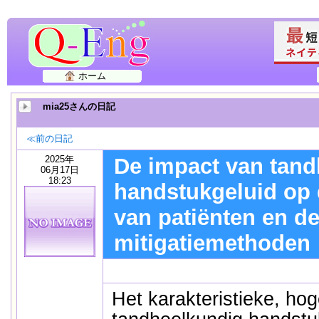
ホーム
mia25さんの日記
≪前の日記
2025年
De impact van tand
06月17日
18:23
handstukgeluid op 
van patiënten en d
mitigatiemethoden
Het karakteristieke, ho