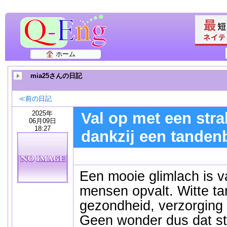
ホーム
mia25さんの日記
≪前の日記
2025年
Val op met een stra
06月09日
18:27
dankzij een tanden
Een mooie glimlach is v
mensen opvalt. Witte ta
gezondheid, verzorging 
Geen wonder dus dat s