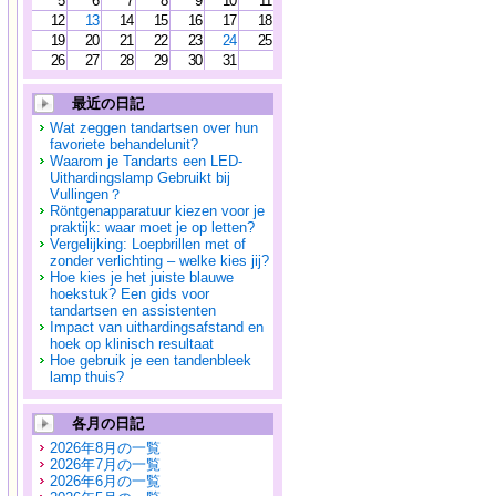
5
6
7
8
9
10
11
12
13
14
15
16
17
18
19
20
21
22
23
24
25
26
27
28
29
30
31
最近の日記
Wat zeggen tandartsen over hun
favoriete behandelunit?
Waarom je Tandarts een LED-
Uithardingslamp Gebruikt bij
Vullingen？
Röntgenapparatuur kiezen voor je
praktijk: waar moet je op letten?
Vergelijking: Loepbrillen met of
zonder verlichting – welke kies jij?
Hoe kies je het juiste blauwe
hoekstuk? Een gids voor
tandartsen en assistenten
Impact van uithardingsafstand en
hoek op klinisch resultaat
Hoe gebruik je een tandenbleek
lamp thuis?
各月の日記
2026年8月の一覧
2026年7月の一覧
2026年6月の一覧