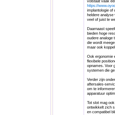
volstaat vaak ee
https://www.oyo
implantologie of
heldere analyse 
veel of juist te w
Daarnaast speelt
bieden hoge resol
oudere analoge t
die wordt meegel
maar ook koppele
Ook ergonomie e
flexibele positi
opnames. Voor gr
systemen die ge
Verder zijn onde
aftersales-servi
om te informere
apparatuur optima
Tot slot mag ook
ontwikkelt zich 
en compatibel bli