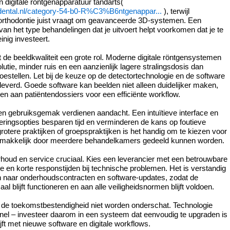
n digitale röntgenapparatuur tandarts(
dental.nl/category-54-b0-R%C3%B6ntgenappar...
), terwijl
 orthodontie juist vraagt om geavanceerde 3D-systemen. Een
van het type behandelingen dat je uitvoert helpt voorkomen dat je te
einig investeert.
 de beeldkwaliteit een grote rol. Moderne digitale röntgensystemen
utie, minder ruis en een aanzienlijk lagere stralingsdosis dan
oestellen. Let bij de keuze op de detectortechnologie en de software
everd. Goede software kan beelden niet alleen duidelijker maken,
n aan patiëntendossiers voor een efficiënte workflow.
n gebruiksgemak verdienen aandacht. Een intuïtieve interface en
oneringsopties besparen tijd en verminderen de kans op foutieve
otere praktijken of groepspraktijken is het handig om te kiezen voor
makkelijk door meerdere behandelkamers gedeeld kunnen worden.
rhoud en service cruciaal. Kies een leverancier met een betrouwbare
ce en korte responstijden bij technische problemen. Het is verstandig
n naar onderhoudscontracten en software-updates, zodat de
al blijft functioneren en aan alle veiligheidsnormen blijft voldoen.
 de toekomstbestendigheid niet worden onderschat. Technologie
snel – investeer daarom in een systeem dat eenvoudig te upgraden is
jft met nieuwe software en digitale workflows.