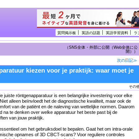
質問掲示板
英語の話題
英語学習資料
ラ
（SNS全体・外部に公開（Web全体に公
開））
次の日記≫
aratuur kiezen voor je praktijk: waar moet je
その
e juiste röntgenapparatuur is een belangrijke investering voor elke
 Niet alleen beïnvloedt het de diagnostische kwaliteit, maar ook de
 comfort van de patiënt en de naleving van wettelijke normen. Daarom
d na te denken over welke apparatuur het beste past bij de
ten van jouw praktijk.
 essentieel om het gebruiksdoel te bepalen. Gaat het om intra-orale
mische opnames of 3D CBCT-scans? Voor reguliere controles