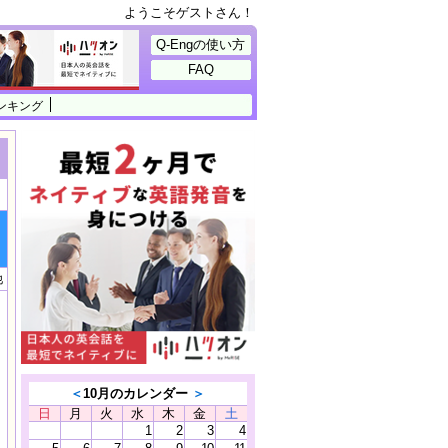
ようこそゲストさん！
Q-Engの使い方
FAQ
ンキング
他
＜
10月のカレンダー
＞
日
月
火
水
木
金
土
1
2
3
4