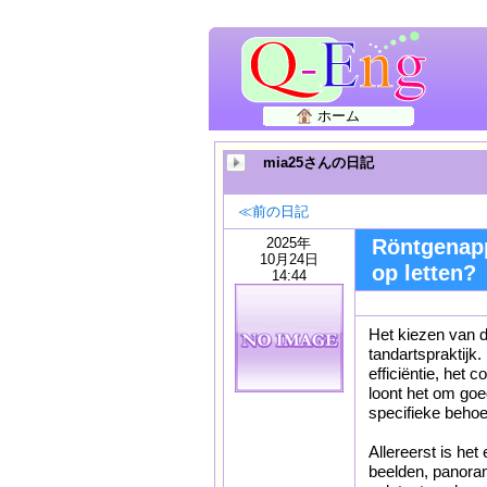
ホーム
mia25さんの日記
≪前の日記
2025年
Röntgenapp
10月24日
op letten?
14:44
Het kiezen van d
tandartspraktijk.
efficiëntie, het
loont het om goe
specifieke behoef
Allereerst is het
beelden, panora