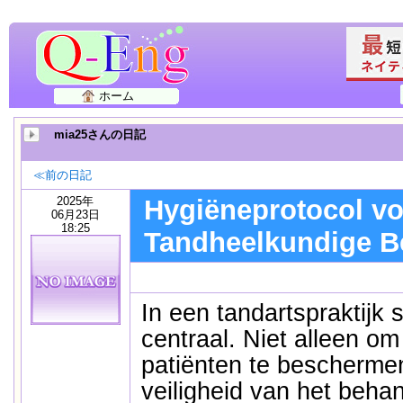
ホーム
mia25さんの日記
≪前の日記
2025年
Hygiëneprotocol vo
06月23日
18:25
Tandheelkundige B
In een tandartspraktijk 
centraal. Niet alleen o
patiënten te bescherme
veiligheid van het beha