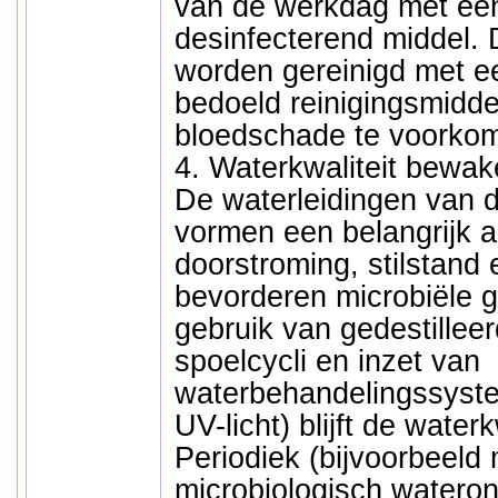
van de werkdag met een
desinfecterend middel. 
worden gereinigd met ee
bedoeld reinigingsmidde
bloedschade te voorko
4. Waterkwaliteit bewa
De waterleidingen van 
vormen een belangrijk 
doorstroming, stilstand
bevorderen microbiële g
gebruik van gedestilleer
spoelcycli en inzet van
waterbehandelingssystem
UV-licht) blijft de waterkw
Periodiek (bijvoorbeeld
microbiologisch watero