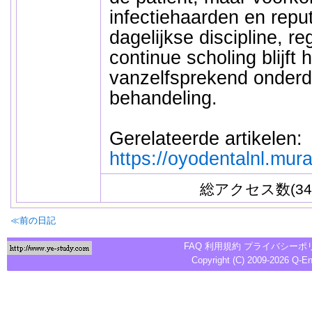
infectiehaarden en repu
dagelijkse discipline, r
continue scholing blijft
vanzelfsprekend onderd
behandeling.
Gerelateerde artikelen:
https://oyodentalnl.mur
総アクセス数(34
≪前の日記
FAQ
利用規約
プライバシーポ
Copyright (C) 2009-2026
Q-E