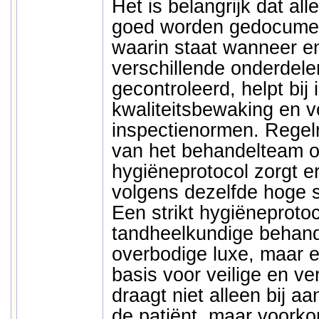
Het is belangrijk dat al
goed worden gedocumen
waarin staat wanneer e
verschillende onderdelen
gecontroleerd, helpt bij 
kwaliteitsbewaking en v
inspectienormen. Regelm
van het behandelteam o
hygiëneprotocol zorgt e
volgens dezelfde hoge 
Een strikt hygiëneproto
tandheelkundige behand
overbodige luxe, maar 
basis voor veilige en v
draagt niet alleen bij a
de patiënt, maar voork