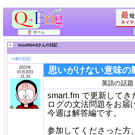
ホーム
mouthbirdさんの日記
≪前の日記
2022年
思いがけない意味の
07月20日
21:33
英語の話題
smart.fm で更新し
ログの文法問題をお届
今週は解答編です。
参加してくださった方