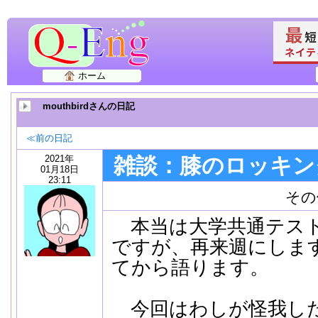
ホーム
mouthbirdさんの日記
≪前の日記
2021年
雑談：膝のロッキン
01月18日
23:11
その
本当は大学共通テスト
ですが、再来週にしま
てから語ります。
今回はわしが怪我し