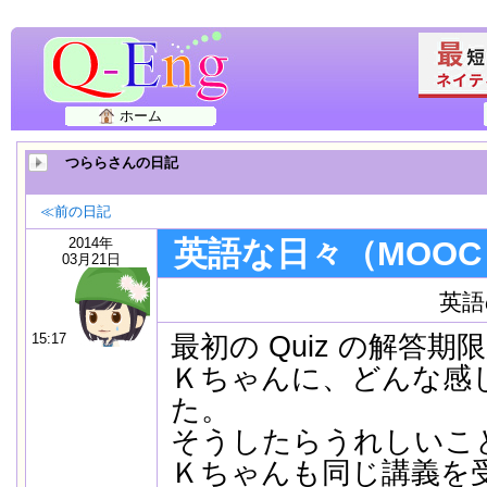
ホーム
つららさんの日記
≪前の日記
2014年
英語な日々（MOOC
03月21日
英語
15:17
最初の Quiz の解答
Ｋちゃんに、どんな感
た。
そうしたらうれしいこ
Ｋちゃんも同じ講義を