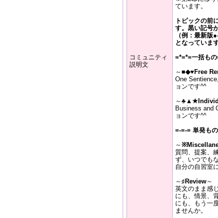
ています。
トピックの前
す。黒い記号
（例：最新版●●
となっていま
コミュニティ
=*=*=一括もの=
説明文
～
■◆♥Free Re
One Sentienc
ョンです^^
～
♣▲★Individ
Business and
ョンです^^
=-=-= 単発もの 
～
※Miscellan
質問、提案、
ず、いつでも
自分の自習室
～
♯Review
～
英文のまま感
にも、情景、
にも、もう一
ませんか。