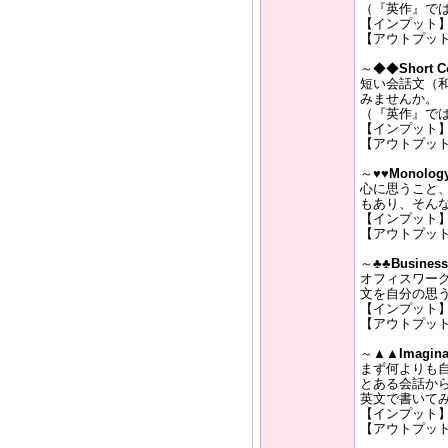
（『英作』で
【インプット
【アウトプッ
～◆◆
Short C
短い会話文（
みませんか。
（『英作』で
【インプット
【アウトプッ
～
♥♥Monolog
心に思うこと
もあり、そん
【インプット
【アウトプッ
～
♣♣Business 
オフィスワー
文を自分の思
【インプット
【アウトプッ
～▲▲
Imagina
まず何よりも
とある会話か
英文で書いて
【インプット
【アウトプッ