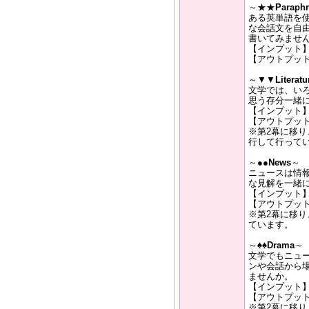
～★★
Paraphr
ある英単語を
な会話文を自
書いてみませ
【インプット
【アウトプッ
～▼▼
Literatu
文学では、い
思う存分一緒
【インプット
【アウトプッ
※第2幕に移
行して行って
～●●
News
～
ニュースは情
な見解を一緒
【インプット
【アウトプッ
※第2幕に移
ています。
～
♠♠Drama
～
文学でもニュ
ンや会話から
ませんか。
【インプット
【アウトプッ
※第2幕に移