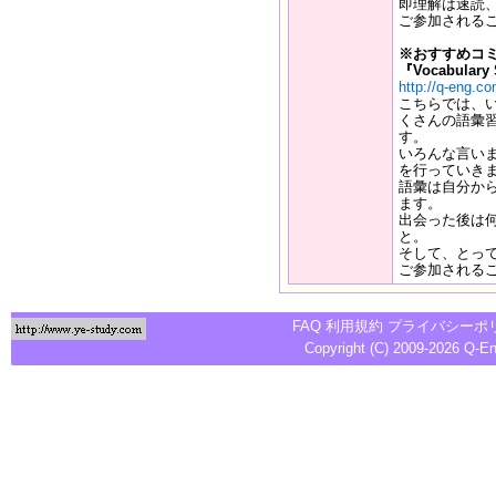
即理解は速読
ご参加される
※おすすめコミ
『Vocabulary
http://q-eng.c
こちらでは、
くさんの語彙
す。
いろんな言い
を行っていきま
語彙は自分か
ます。
出会った後は
と。
そして、とっ
ご参加される
FAQ
利用規約
プライバシーポ
Copyright (C) 2009-2026
Q-E