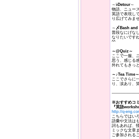
～
♭Detour
～
物語、ニュー
英語で表現し
り広げてみま
～
〆Bash and 
普段なにげな
なりたいです
^^
～@Quiz～
ここで一服、
思う、感じる
外れてもきっ
～
♪Tea Time
ここでさらに
り、涙あり、
----------------------
※おすすめコミ
『英語worksh
http://q-eng.c
こちらではい
語彙や文法は
詞もあれば、怪
ミックな文章ま
ご参加される