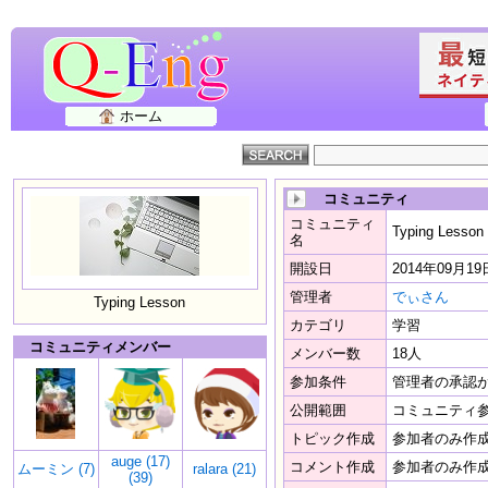
ホーム
コミュニティ
コミュニティ
Typing Lesson
名
開設日
2014年09月19
管理者
でぃさん
Typing Lesson
カテゴリ
学習
コミュニティメンバー
メンバー数
18人
参加条件
管理者の承認
公開範囲
コミュニティ
トピック作成
参加者のみ作
auge (17)
コメント作成
参加者のみ作
ムーミン (7)
ralara (21)
(39)