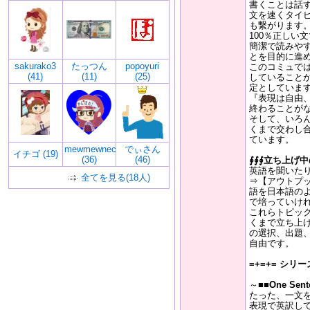
書くことは話
文を速くタイ
も繋がります
100％正しい
簡潔で読みや
とを目的に進
sakurako3
たっつん
popoyuri
このコミュで
(41)
(11)
(25)
していること
定としていま
『表現は自由
終わることが
そして、いろ
くまで交わし
ています。
mewmewneco
でぃさん
イチゴ (19)
(36)
(46)
∮∮∮立ち上げ
英語を聞いた
全てを見る(18人)
⇒【アウトプ
語を日本語の
で培っていけ
これらトピッ
くまで立ち上
の選択、出題
自由です。
=+=+= シリー
～■■
One Sent
たった、一文
表現で英訳し