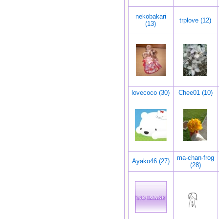
nekobakari
trplove (12)
(13)
lovecoco (30)
Chee01 (10)
ma-chan-frog
Ayako46 (27)
(28)