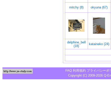
mitchy (8)
okyuna (67)
delphine_bell
kataineko (24)
(18)
FAQ
利用規約
プライバシーポ
Copyright (C) 2009-2026
Q-E