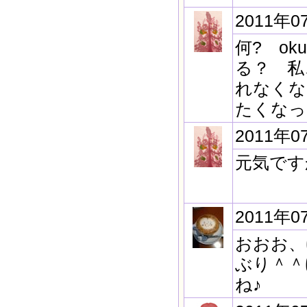
2011年0
何? o
る？ 私、
れなくな
たくなっ
2011年0
元気です
2011年0
おおお、
ぶり＾＾
ね♪