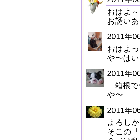
おはよ～
お誘いあ
2011年0
おはよっ
や〜はい
2011年0
「箱根で
や〜
2011年0
よろしか
そこの「