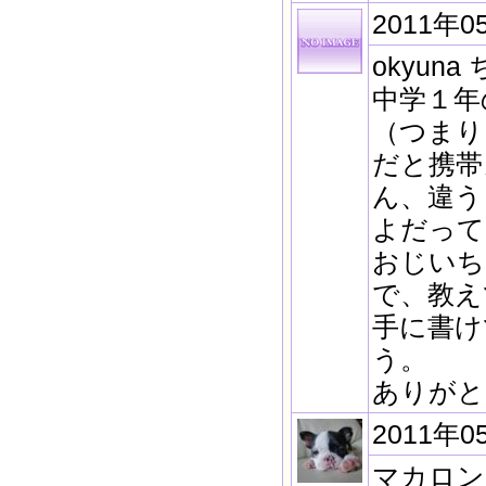
2011年0
okyun
中学１年
（つまり
だと携帯
ん、違う
よだって
おじいち
で、教え
手に書け
う。
ありがと
2011年0
マカロン