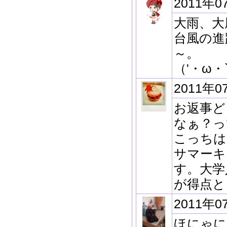
2011年0
大雨、大
台風の進
～。
（'・ω・
2011年0
お返事ど
なぁ？っ
こっちは
サマーキ
す。大学
が得点と
2011年0
ほにゃに