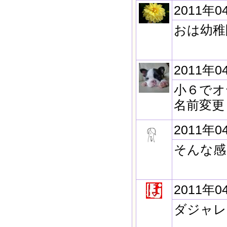
2011年0
おは幼稚
2011年0
小６でオ
名前変更
2011年0
そんな感
2011年0
ダジャレ