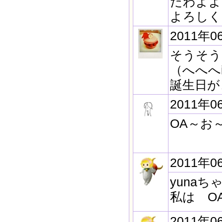
だわよよ
よろしく
2011年0
そうそう
（へへへ
誕生日が
2011年0
OA～お
2011年0
yunaち
私は O
2011年0