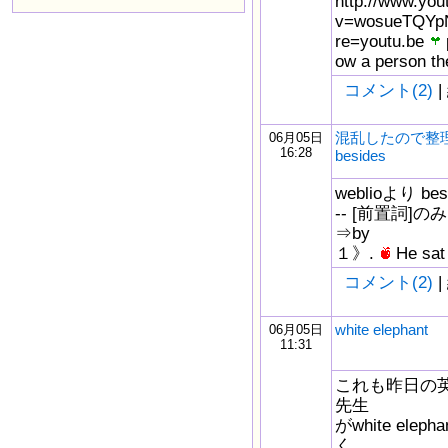
http://www.yo
v=wosueTQYpN
re=youtu.be
ow a person
コメント(2)
|
混乱したので整理；b
06月05日
16:28
besides
weblioより beside 
-- [前置詞]の
⇒by
１》.
He sa
コメント(2)
|
white elephant
06月05日
11:31
これも昨日の
先生
がwhite el
く