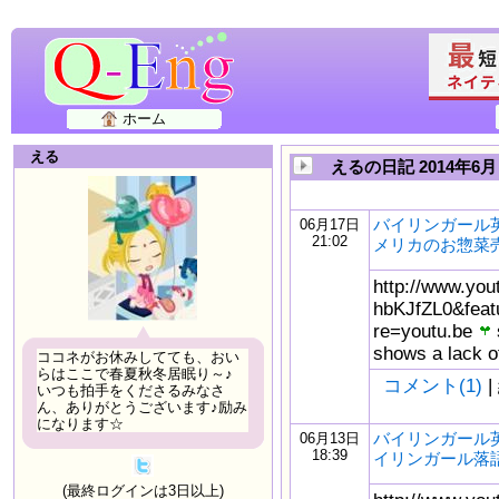
ホーム
える
えるの日記 2014年6月
バイリンガール英
06月17日
21:02
メリカのお惣菜売り
http://www.yo
hbKJfZL0&feat
re=youtu.be
s
shows a lack of
ココネがお休みしてても、おい
らはここで春夏秋冬居眠り～♪
コメント(1)
|
いつも拍手をくださるみなさ
ん、ありがとうございます♪励み
になります☆
バイリンガール英
06月13日
18:39
イリンガール落
(最終ログインは3日以上)