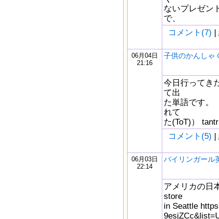
ないプレゼン
で、
コメント(7)
|
子供のかんしゃ
06月04日
21:16
今日行ってき
て出
た単語です。
れて
た(ToT)） tantr
コメント(5)
|
バイリンガール英
06月03日
22:14
アメリカの日本食ス
store
in Seattle htt
9esjZCc&list